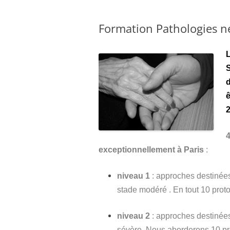
Formation Pathologies n
L
d
ê
2
4
exceptionnellement à Paris
:
niveau 1
: approches destinées
stade modéré . En tout 10 prot
niveau 2
: approches destinées
sévère. Nous aborderons 10 pro