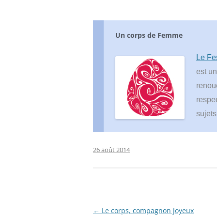
Un corps de Femme
Le Fe
est u
renoue
respec
sujet
26 août 2014
Navigation
←
Le corps, compagnon joyeux