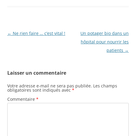
Navigation
←
Ne rien faire … c’est vital !
Un potager bio dans un
des
hôpital pour nourrir les
articles
patients
→
Laisser un commentaire
Votre adresse e-mail ne sera pas publiée.
Les champs
obligatoires sont indiqués avec
*
Commentaire
*