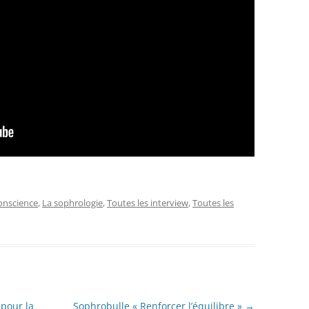
onscience
,
La sophrologie
,
Toutes les interview
,
Toutes les
 pour la
Sophrobulle « Renforcer l’équilibre »
→