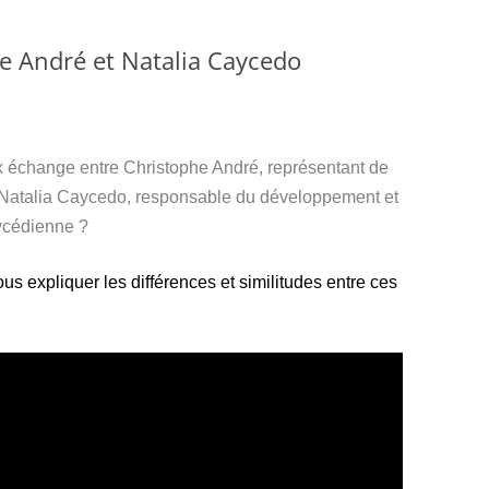
e André et Natalia Caycedo
x échange entre Christophe André, représentant de
 Natalia Caycedo, responsable du développement et
aycédienne ?
s expliquer les différences et similitudes entre ces