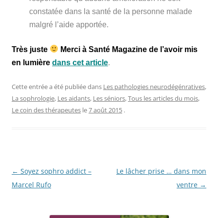
constatée dans la santé de la personne malade
malgré l’aide apportée.
Très juste
Merci à Santé Magazine de l’avoir mis
en lumière
dans cet article
.
Cette entrée a été publiée dans
Les pathologies neurodégénratives
,
La sophrologie
,
Les aidants
,
Les séniors
,
Tous les articles du mois
,
Le coin des thérapeutes
le
7 août 2015
.
Navigation
←
Soyez sophro addict –
Le lâcher prise … dans mon
des
Marcel Rufo
ventre
→
articles