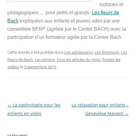
ludiques et
pédagogiques … pour petits et grands.
Les fleurs de
Bach
expliquées aux enfants et jeunes ados par une
conseillère BFRP (agréee par le Centre BACH) avec la
participation d’un formateur agrée par la Centre Bach.
Cette entrée a été publiée dans
Les adolescents
,
Les émotions
,
Les
fleurs de Bach
,
Les séniors
,
Tous les articles du mois
,
Toutes les
vidéos
le
3 septembre 2015
.
Navigation
←
La sophrologie pour les
La relaxation pour enfants –
des
enfants en vidéo
Geneviève Manent
→
articles
CATÉGORIES