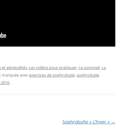
s et généralités
,
Les vidéos pour pratiquer
,
Le sommeil
,
La
et marquée avec
exercices de sophrologie
,
sophrologie
,
 2016
.
Sophrobulle « L’hiver »
→