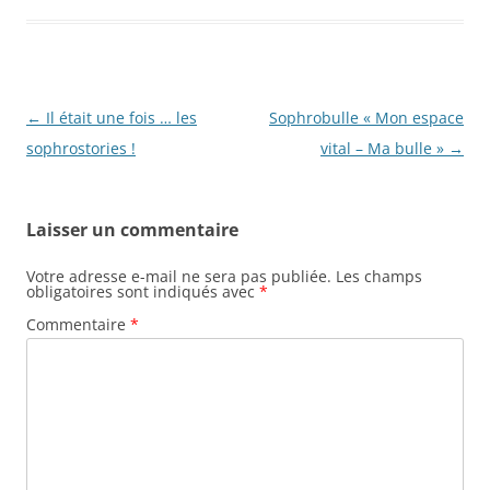
Navigation
←
Il était une fois … les
Sophrobulle « Mon espace
des
sophrostories !
vital – Ma bulle »
→
articles
Laisser un commentaire
Votre adresse e-mail ne sera pas publiée.
Les champs
obligatoires sont indiqués avec
*
Commentaire
*