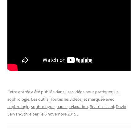
Cette entrée a été publiée dans
Les vidéos pour pratiquer
,
La
sophrologie
,
Les outils
,
Toutes les vidéos
, et marquée avec
sophrologie
,
sophrologue
,
pause
,
relaxation
,
Béatrice Iseni
,
David
Servan-Schreiber
, le
6 novembre 2015
.