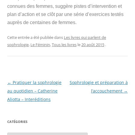
connues des femmes, suggère pistes d’intervention et
plan d’action et se clôt par une série d’exercices testés
auprès de centaines de femmes.
Cette entrée a été publiée dans
Les livres qui parlent de
sophrologie
,
Le Féminin
,
Tous les livres
le
20 août 2015
.
Navigation
←
Pratiquer la sophrologie
Sophrologie et préparation à
des
au quotidien – Catherine
l’accouchement
→
articles
Aliotta – Interéditions
CATÉGORIES
Catégories